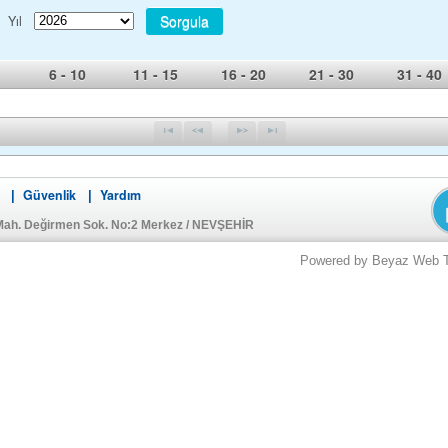
Sorgula
Yıl
6 - 10
11 - 15
16 - 20
21 - 30
31 - 40
Güvenlik
Yardım
|
|
Mah. Değirmen Sok. No:2 Merkez / NEVŞEHİR
Powered by Beyaz Web Tek